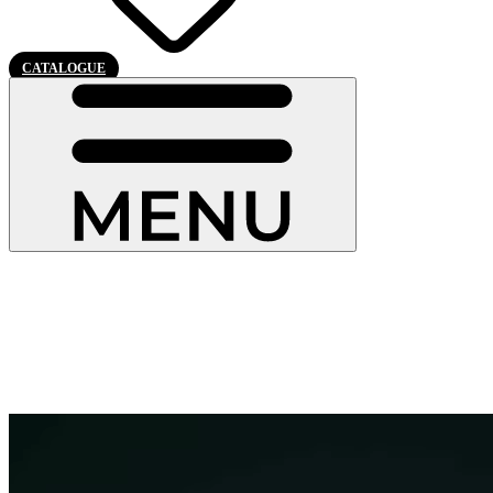
CATALOGUE
Onze Inkomdeuren
Onze voordeuren op maat, geproduceert in Belgïe, combineren
design, veiligheid en thermische prestatie, in PVC, aluminium, hout
of hout-aluminiun, ze passen zich aan elke stijl aan en beantwoorden
aan de hoogste kwaliteitsnormen.