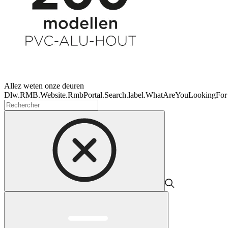
Allez weten onze deuren
Dlw.RMB.Website.RmbPortal.Search.label.WhatAreYouLookingFor