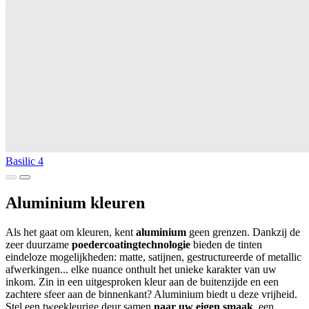
Basilic 4
Aluminium kleuren
Als het gaat om kleuren, kent
aluminium
geen grenzen. Dankzij de
zeer duurzame
poedercoatingtechnologie
bieden de tinten
eindeloze mogelijkheden: matte, satijnen, gestructureerde of metallic
afwerkingen... elke nuance onthult het unieke karakter van uw
inkom. Zin in een uitgesproken kleur aan de buitenzijde en een
zachtere sfeer aan de binnenkant? Aluminium biedt u deze vrijheid.
Stel een tweekleurige deur samen
naar uw eigen smaak
, een