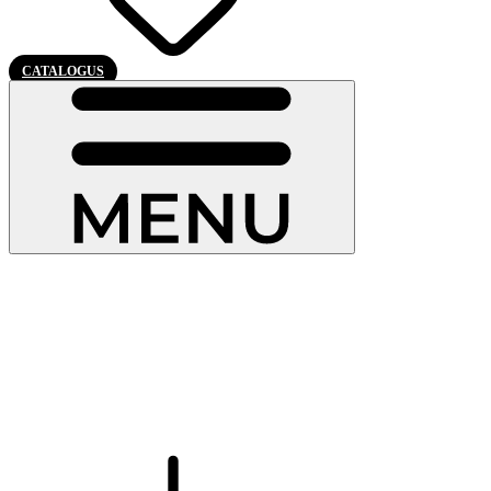
CATALOGUS
Onze deuren in hout-aluminium
De hout-aluminium deur
is een van onze beste oplossingen en
belichaamt de perfecte balans tussen traditie en moderniteit: het
combineert de warmte van natuurlijk hout met de duurzaamheid van
aluminium voor een uitzonderlijke deur die even elegant als
duurzaam is.