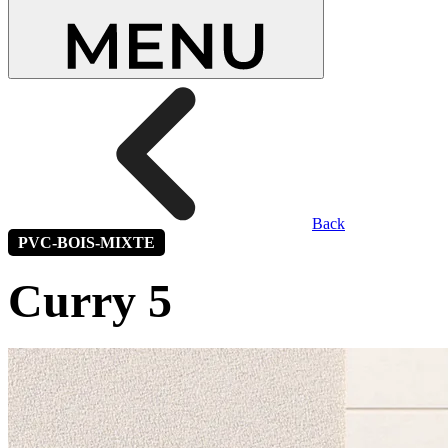
Back
PVC-BOIS-MIXTE
Curry 5