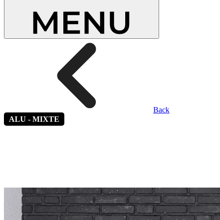
Back
ALU - MIXTE
Alinéa 6
*Vitrage latéral fixe en option