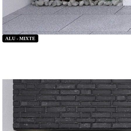
ALU - MIXTE
Alinéa 6
*Vitrage latéral fixe en option