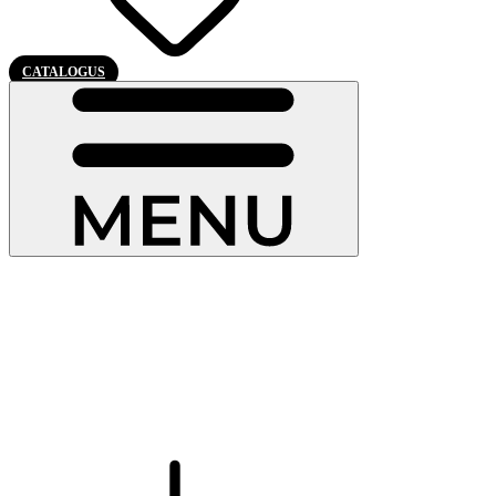
CATALOGUS
Onze houten ramen
Bij Pierret is hout veel meer dan alleen een materiaal: het is een
kenmerk. Het is edel, levendig en warm en geeft elk raam een
unieke uitstraling.
Onze houten ramen
zijn ontworpen om de
authenticiteit van gebouwen te benadrukken en tegelijkertijd te
voldoen aan de strengste isolatienormen.