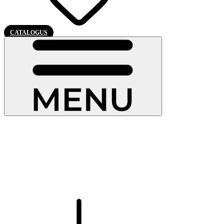
CATALOGUS
Onze aluminium deuren
Onze
aluminium deuren
worden in België met veel zorg en passie
geproduceert. Ze onderscheiden zich door hun robuustheid, modern
design en uitstekende thermische en akoestische isolatie. En het
beste van alles: ze geven je huis de veiligheid die het verdient.