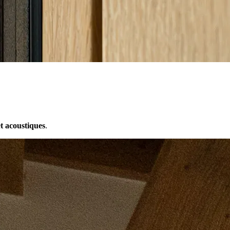
t acoustiques
.