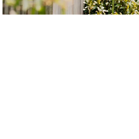
L'
ouvrant caché
pour un rendu épuré, symétrique et résolument
contemporain
, où rien ne vient troubler
l’élégance des lignes
.