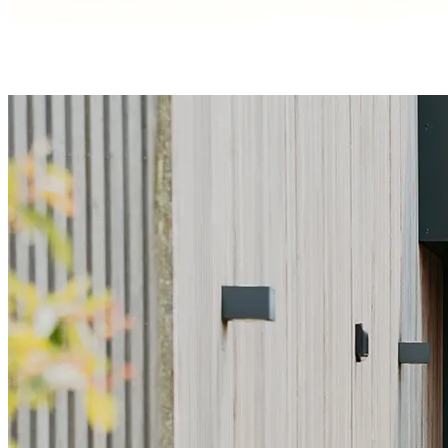
Une étanchéité en bas de porte parfaite grâce à
3 joints
et
un
seuil discret
et conforme aux PMR.