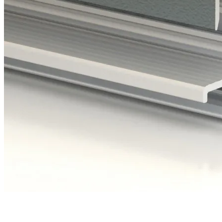
Une étanchéité en bas de porte parfaite grâce à
3 joints
et
un
seuil discret
et conforme aux PMR.