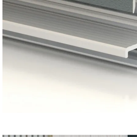
Une étanchéité en bas de porte parfaite grâce à
3 joints
et
un
seuil discret
et conforme aux PMR.