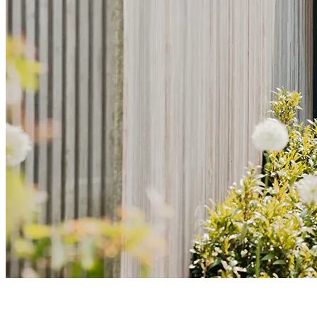
L'
ouvrant caché
pour un rendu épuré, symétrique et résolument
contemporain
, où rien ne vient troubler
l’élégance des lignes
.