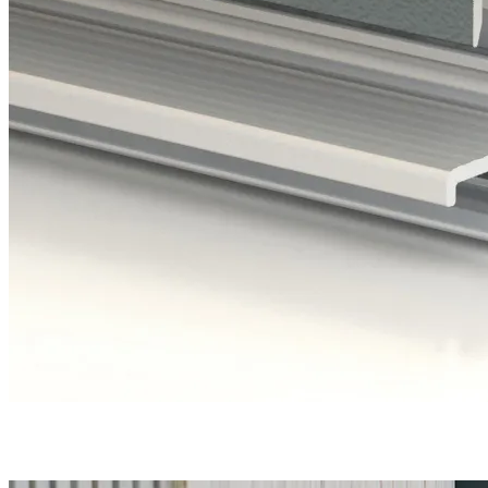
Une étanchéité en bas de porte parfaite grâce à
3 joints
et
un
seuil discret
et conforme aux PMR.