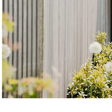
L'
ouvrant caché
pour un rendu épuré, symétrique et résolument
contemporain
, où rien ne vient troubler
l’élégance des lignes
.