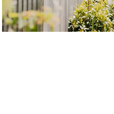
L'
ouvrant caché
pour un rendu épuré, symétrique et résolument
contemporain
, où rien ne vient troubler
l’élégance des lignes
.