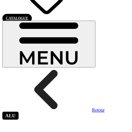
CATALOGUE
Retour
ALU
Alinéa 9