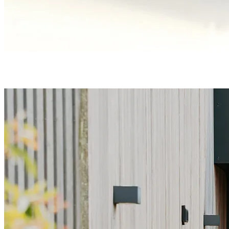
Une étanchéité en bas de porte parfaite grâce à
3 joints
et
un
seuil discret
et conforme aux PMR.