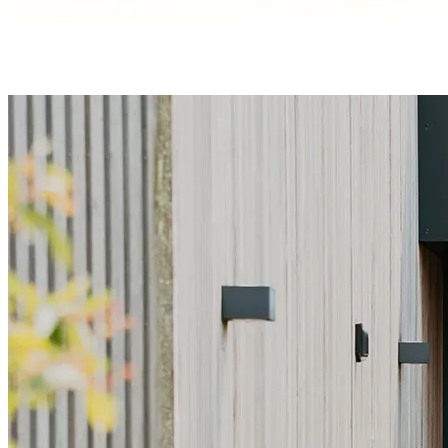
Une étanchéité en bas de porte parfaite grâce à
3 joints
et
un
seuil discret
et conforme aux PMR.