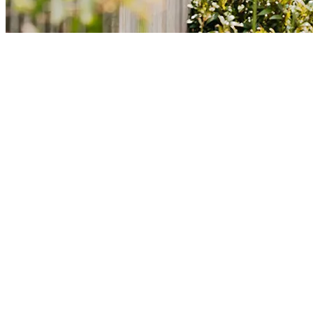
L'
ouvrant caché
pour un rendu épuré, symétrique et résolument
contemporain
, où rien ne vient troubler
l’élégance des lignes
.