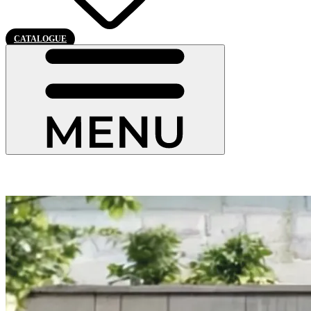
CATALOGUE
Gagnez
une
porte d'entrée
qui vous ressemble !