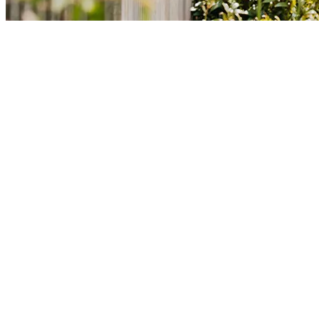
L'
ouvrant caché
pour un rendu épuré, symétrique et résolument
contemporain
, où rien ne vient troubler
l’élégance des lignes
.