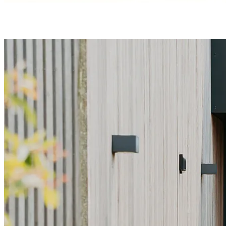
Une étanchéité en bas de porte parfaite grâce à
3 joints
et
un
seuil discret
et conforme aux PMR.