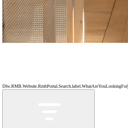
Dlw.RMB.Website.RmbPortal.Search.label.WhatAreYouLookingFor