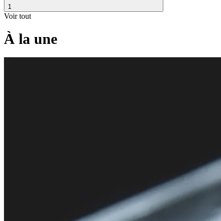
1
Voir tout
À la une