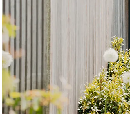
L'
ouvrant caché
pour un rendu épuré, symétrique et résolument
contemporain
, où rien ne vient troubler
l’élégance des lignes
.