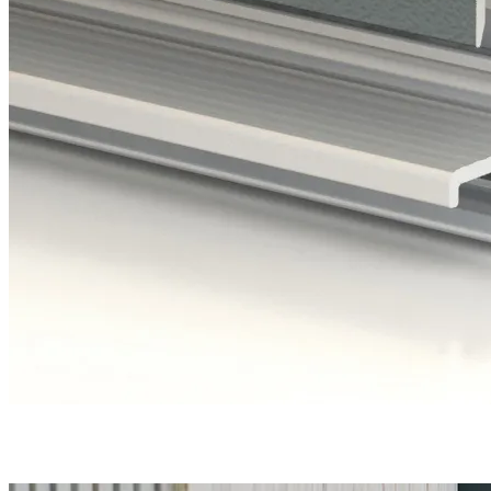
Une étanchéité en bas de porte parfaite grâce à
3 joints
et
un
seuil discret
et conforme aux PMR.