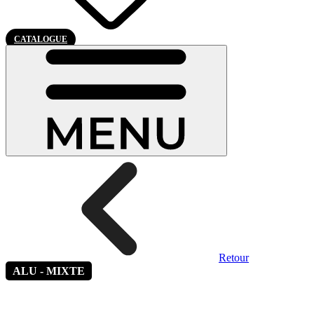
CATALOGUE
Retour
ALU - MIXTE
Alinéa 5