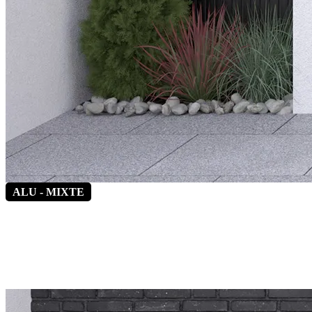
ALU - MIXTE
Alinéa 5
*Vitrage latéral fixe en option