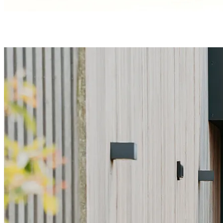
Une étanchéité en bas de porte parfaite grâce à
3 joints
et
un
seuil discret
et conforme aux PMR.