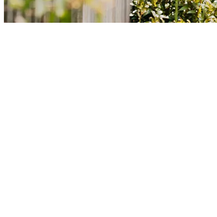
L'
ouvrant caché
pour un rendu épuré, symétrique et résolument
contemporain
, où rien ne vient troubler
l’élégance des lignes
.