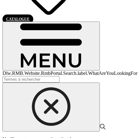
CATALOGUE
Dlw.RMB.Website.RmbPortal.Search.label.WhatAreYouLookingFor