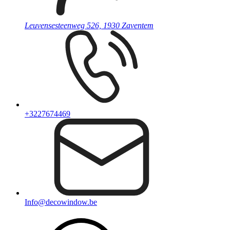
Leuvensesteenweg 526, 1930 Zaventem
+3227674469
Info@decowindow.be