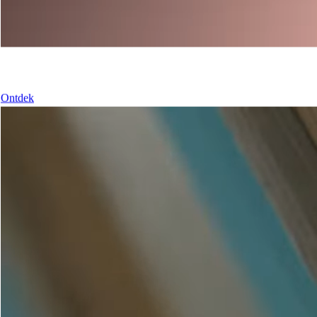
Onze schuiframen
Ontdek