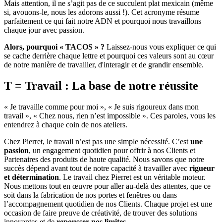
Mais attention, il ne s’agit pas de ce succulent plat mexicain (même
si, avouons-le, nous les adorons aussi !). Cet acronyme résume
parfaitement ce qui fait notre ADN et pourquoi nous travaillons
chaque jour avec passion.
Alors, pourquoi « TACOS » ?
Laissez-nous vous expliquer ce qui
se cache derrière chaque lettre et pourquoi ces valeurs sont au cœur
de notre manière de travailler, d'interagir et de grandir ensemble.
T = Travail : La base de notre réussite
« Je travaille comme pour moi », « Je suis rigoureux dans mon
travail », « Chez nous, rien n’est impossible ». Ces paroles, vous les
entendrez à chaque coin de nos ateliers.
Chez Pierret, le travail n’est pas une simple nécessité. C’est
une
passion
, un engagement quotidien pour offrir à nos Clients et
Partenaires des produits de haute qualité. Nous savons que notre
succès dépend avant tout de notre capacité à travailler avec
rigueur
et détermination
. Le travail chez Pierret est un véritable moteur.
Nous mettons tout en œuvre pour aller au-delà des attentes, que ce
soit dans la fabrication de nos portes et fenêtres ou dans
l’accompagnement quotidien de nos Clients. Chaque projet est une
occasion de faire preuve de créativité, de trouver des solutions
innovantes et de
repousser nos limites
.