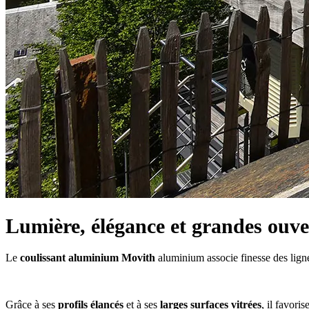
Lumière, élégance et grandes ouve
Le
coulissant aluminium Movith
aluminium associe finesse des ligne
Grâce à ses
profils élancés
et à ses
larges surfaces vitrées
, il favor