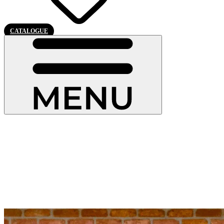
CATALOGUE
Aération fenêtre PVC : les châssis et
fenêtres Pierret compatibles avec
plusieurs systèmes de ventilation
Un air plus sain, un confort durable.
Les fenêtres PVC Pierret intègrent des solutions d’aération discrètes
et efficaces pour renouveler naturellement l’air de votre maison.